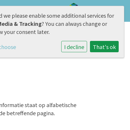
d we please enable some additional services for
AVG & Privacy
Media & Tracking
? You can always change or
w your consent later.
Samenwerking
Contact
choose
I decline
That's ok
informatie staat op alfabetische
de betreffende pagina.