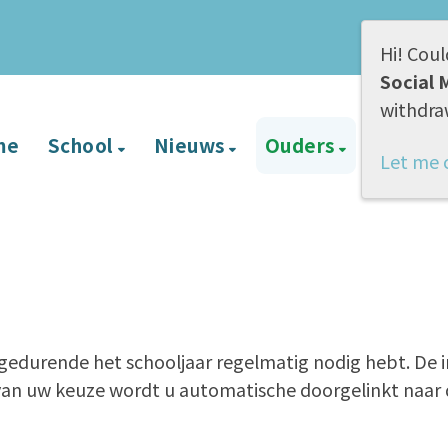
Hi! Coul
Social 
withdra
me
School
Nieuws
Ouders
BVL
Let me 
u gedurende het schooljaar regelmatig nodig hebt. De 
 van uw keuze wordt u automatische doorgelinkt naar 