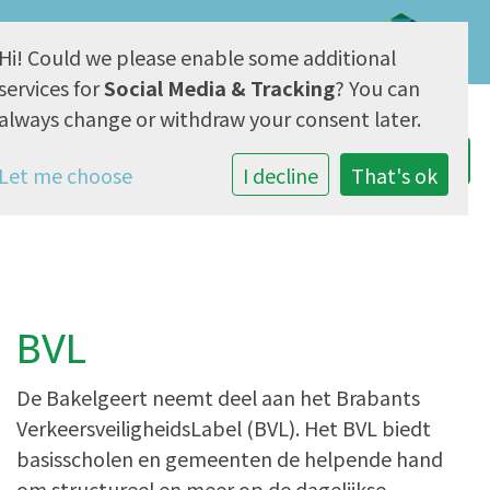
Hi! Could we please enable some additional
AVG & Privacy
services for
Social Media & Tracking
? You can
always change or withdraw your consent later.
Let me choose
I decline
That's ok
BVL
De Bakelgeert neemt deel aan het Brabants
VerkeersveiligheidsLabel (BVL). Het BVL biedt
basisscholen en gemeenten de helpende hand
om structureel en meer op de dagelijkse