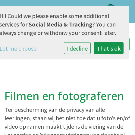
Hi! Could we please enable some additional
AVG & Privacy
services for
Social Media & Tracking
? You can
always change or withdraw your consent later.
Let me choose
I decline
That's ok
Filmen en fotograferen
Ter bescherming van de privacy van alle
leerlingen, staan wij het niet toe dat u foto’s en/of
video opnamen maakt tijdens de viering van de
verjaardag en/of andere vieringen van de school.